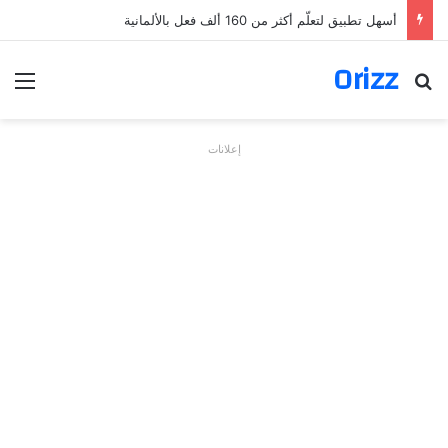
أسهل تطبيق لتعلّم أكثر من 160 ألف فعل بالألمانية
Orizz
بحث عن
الق
إعلانات