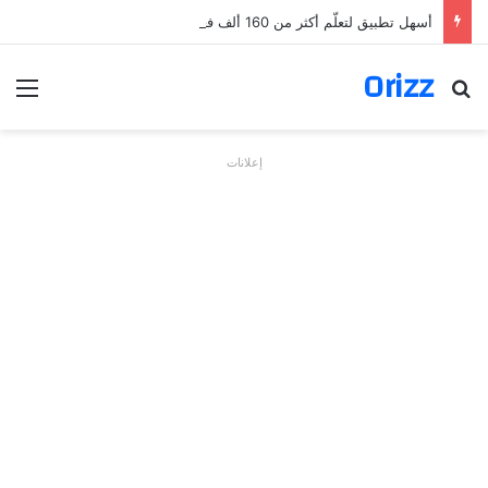
أسهل تطبيق لتعلّم أكثر من 160 ألف فعل بالألمانية
Orizz
بحث عن
الق
إعلانات