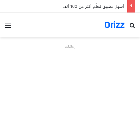
أسهل تطبيق لتعلّم أكثر من 160 ألف فعل بالألمانية
Orizz
بحث عن
الق
إعلانات