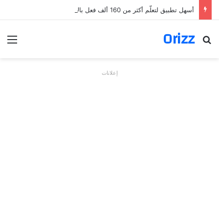
أسهل تطبيق لتعلّم أكثر من 160 ألف فعل بالألمانية
Orizz
بحث عن
الق
إعلانات