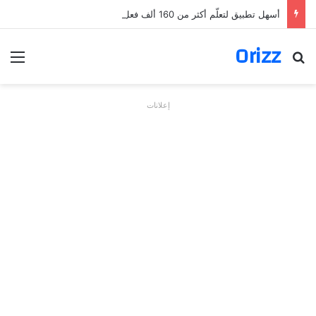
أسهل تطبيق لتعلّم أكثر من 160 ألف فعل بالألمانية
Orizz
بحث عن
الق
إعلانات