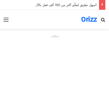
أسهل تطبيق لتعلّم أكثر من 160 ألف فعل بالألمانية
Orizz
بحث عن
الق
إعلانات