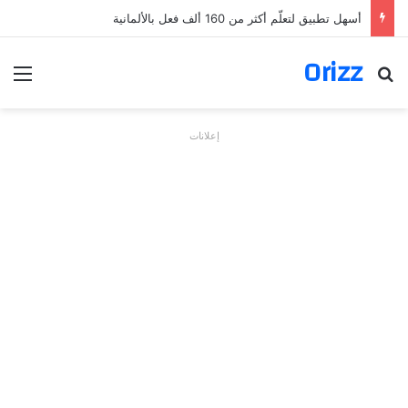
أسهل تطبيق لتعلّم أكثر من 160 ألف فعل بالألمانية
Orizz
بحث عن
الق
إعلانات