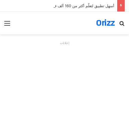
أسهل تطبيق لتعلّم أكثر من 160 ألف فعل بالألمانية
Orizz
بحث عن
الق
إعلانات