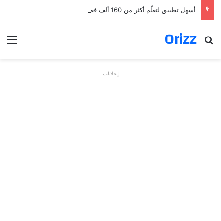
أسهل تطبيق لتعلّم أكثر من 160 ألف فعل بالألمانية
Orizz
بحث عن
الق
إعلانات