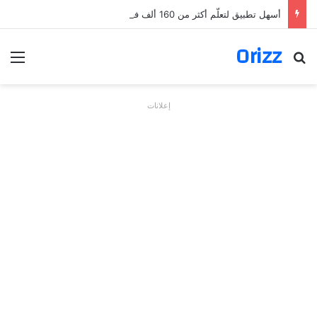
أسهل تطبيق لتعلّم أكثر من 160 ألف فعل بالألمانية
Orizz
بحث عن
الق
إعلانات