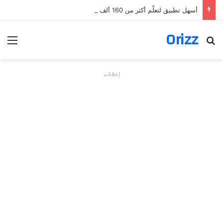
أسهل تطبيق لتعلّم أكثر من 160 ألف فعل بالألمانية
Orizz
بحث عن
الق
إعلانات