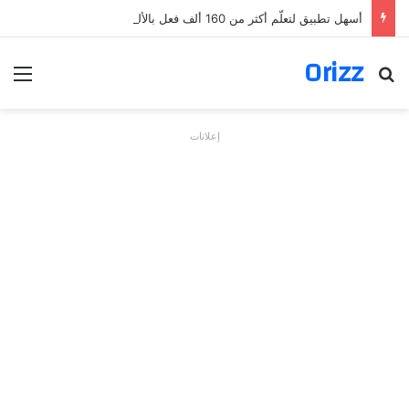
أسهل تطبيق لتعلّم أكثر من 160 ألف فعل بالألمانية
Orizz
بحث عن
الق
إعلانات