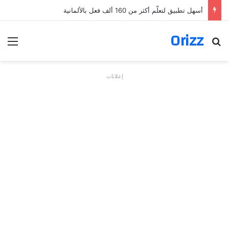
أسهل تطبيق لتعلّم أكثر من 160 ألف فعل بالألمانية
Orizz
بحث عن
الق
إعلانات