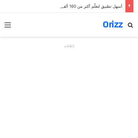
أسهل تطبيق لتعلّم أكثر من 160 ألف فعل بالألمانية
Orizz
بحث عن
الق
إعلانات