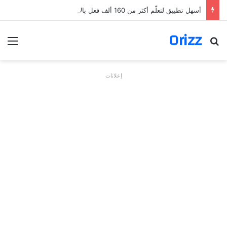
أسهل تطبيق لتعلّم أكثر من 160 ألف فعل بالألمانية
Orizz
بحث عن
الق
إعلانات