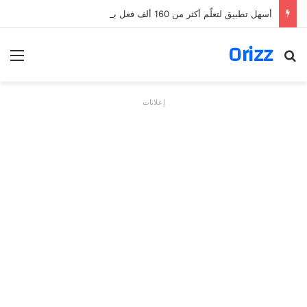
أسهل تطبيق لتعلّم أكثر من 160 ألف فعل بالألمانية
Orizz
بحث عن
الق
إعلانات