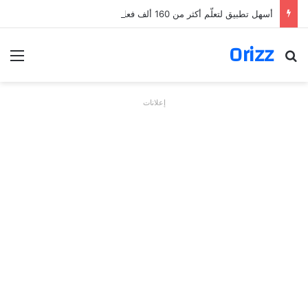
أسهل تطبيق لتعلّم أكثر من 160 ألف فعل بالألمانية
Orizz
بحث عن
الق
إعلانات