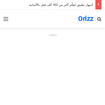
أسهل تطبيق لتعلّم أكثر من 160 ألف فعل بالألمانية
Orizz
بحث عن
الق
إعلانات