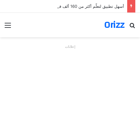
أسهل تطبيق لتعلّم أكثر من 160 ألف فعل بالألمانية
Orizz
بحث عن
الق
إعلانات