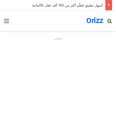
أسهل تطبيق لتعلّم أكثر من 160 ألف فعل بالألمانية
Orizz
بحث عن
الق
إعلانات