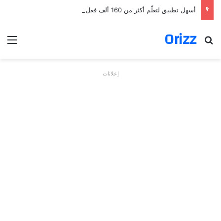
أسهل تطبيق لتعلّم أكثر من 160 ألف فعل بالألمانية
Orizz
بحث عن
الق
إعلانات