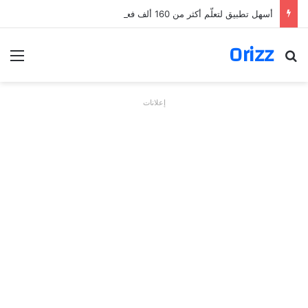
أسهل تطبيق لتعلّم أكثر من 160 ألف فعل بالألمانية
Orizz
بحث عن
الق
إعلانات