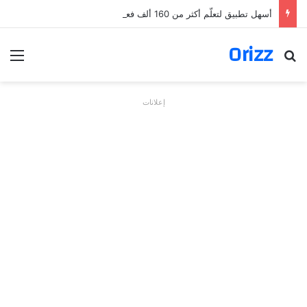
أسهل تطبيق لتعلّم أكثر من 160 ألف فعل بالألمانية
Orizz
بحث عن
الق
إعلانات