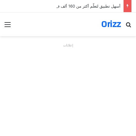
أسهل تطبيق لتعلّم أكثر من 160 ألف فعل بالألمانية
Orizz
بحث عن
الق
إعلانات