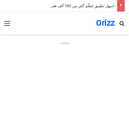
أسهل تطبيق لتعلّم أكثر من 160 ألف فعل بالألمانية
Orizz
بحث عن
الق
إعلانات