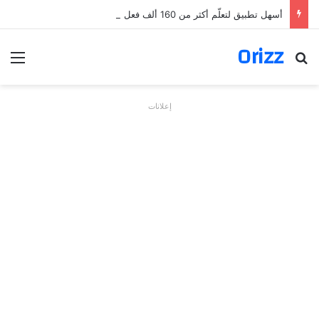
أسهل تطبيق لتعلّم أكثر من 160 ألف فعل بالألمانية
Orizz
بحث عن
الق
إعلانات