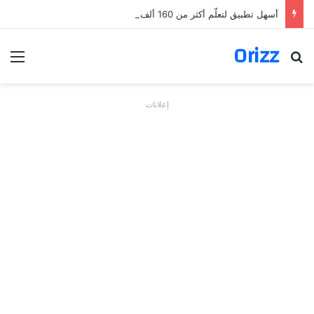
أسهل تطبيق لتعلّم أكثر من 160 ألف فعل بالألمانية
Orizz
بحث عن
الق
إعلانات