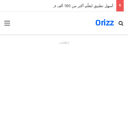
أسهل تطبيق لتعلّم أكثر من 160 ألف فعل بالألمانية
Orizz
بحث عن
الق
إعلانات