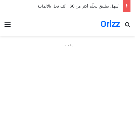
أسهل تطبيق لتعلّم أكثر من 160 ألف فعل بالألمانية
Orizz
بحث عن
الق
إعلانات