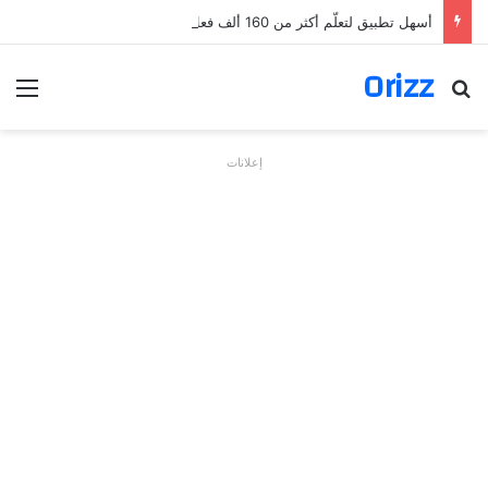
أسهل تطبيق لتعلّم أكثر من 160 ألف فعل بالألمانية
Orizz
بحث عن
الق
إعلانات