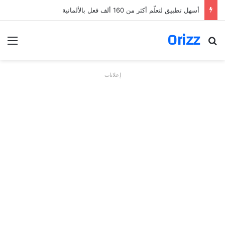
أسهل تطبيق لتعلّم أكثر من 160 ألف فعل بالألمانية
Orizz
بحث عن
الق
إعلانات