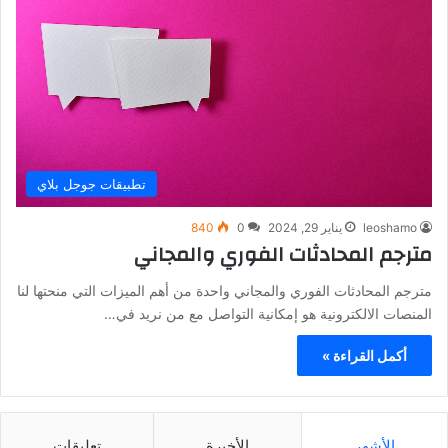
تطبيقات جوجل بلاي
leoshamo
يناير 29, 2024
0
840
مترجم المحادثات الفوري والمجاني
مترجم المحادثات الفوري والمجاني واحدة من أهم الميزات التي منحتها لنا
المنصات الالكترونية هو إمكانية التواصل مع من نريد في…
أكمل القراءة »
الأشهر
الأخيرة
تعليقات