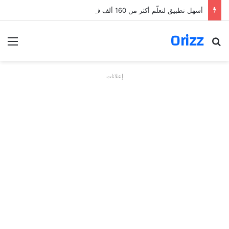
أسهل تطبيق لتعلّم أكثر من 160 ألف فعل بالألمانية
Orizz
بحث عن
الق
إعلانات