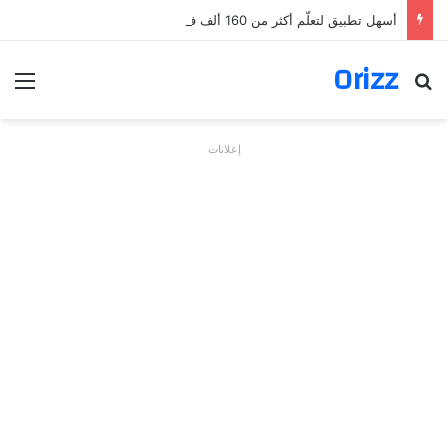
أسهل تطبيق لتعلّم أكثر من 160 ألف فعل بالألمانية
Orizz
بحث عن
الق
إعلانات