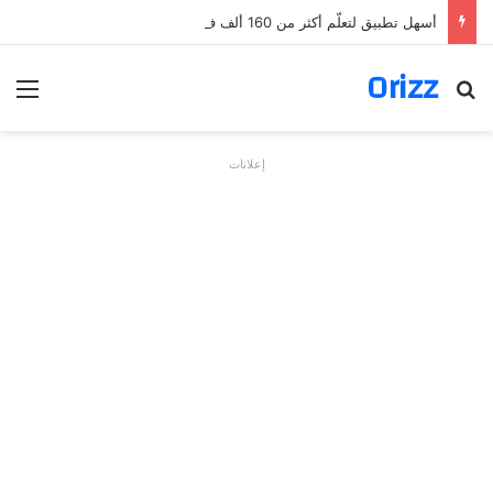
أسهل تطبيق لتعلّم أكثر من 160 ألف فعل بالألمانية
Orizz
بحث عن
الق
إعلانات