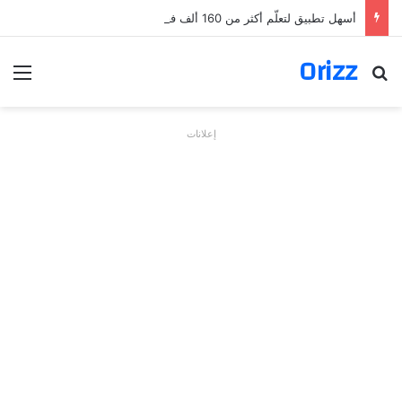
أسهل تطبيق لتعلّم أكثر من 160 ألف فعل بالألمانية
Orizz
بحث عن
الق
إعلانات