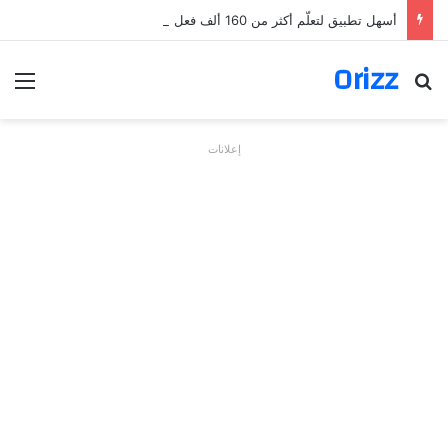
أسهل تطبيق لتعلّم أكثر من 160 ألف فعل بالألمانية
Orizz
بحث عن
الق
إعلانات