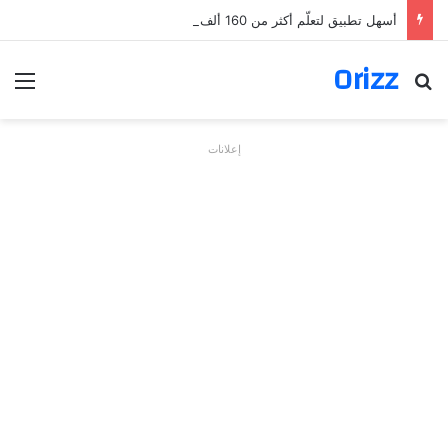
أسهل تطبيق لتعلّم أكثر من 160 ألف فعل بالألمانية
Orizz
بحث عن
الق
إعلانات