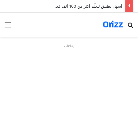
أسهل تطبيق لتعلّم أكثر من 160 ألف فعل بالألمانية
Orizz
بحث عن
الق
إعلانات