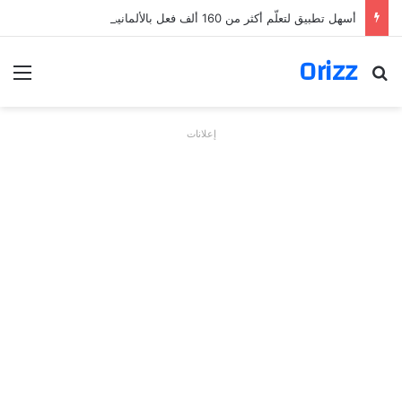
أسهل تطبيق لتعلّم أكثر من 160 ألف فعل بالألمانية
Orizz
بحث عن
الق
إعلانات