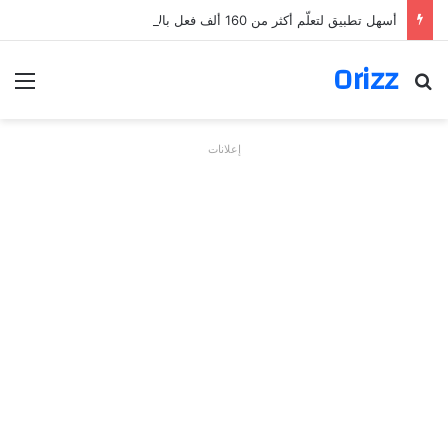
أسهل تطبيق لتعلّم أكثر من 160 ألف فعل بالألمانية
Orizz
بحث عن
الق
إعلانات