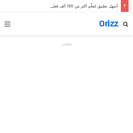
أسهل تطبيق لتعلّم أكثر من 160 ألف فعل بالألمانية
Orizz
بحث عن
الق
إعلانات