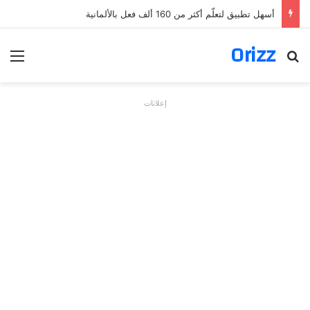
أسهل تطبيق لتعلّم أكثر من 160 ألف فعل بالألمانية
Orizz
بحث عن
الق
إعلانات