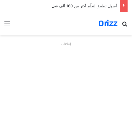
أسهل تطبيق لتعلّم أكثر من 160 ألف فعل بالألمانية
Orizz
بحث عن
الق
إعلانات