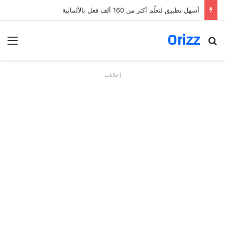
أسهل تطبيق لتعلّم أكثر من 160 ألف فعل بالألمانية
Orizz
بحث عن
الق
إعلانات