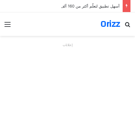
أسهل تطبيق لتعلّم أكثر من 160 ألف فعل بالألمانية
Orizz
بحث عن
الق
إعلانات