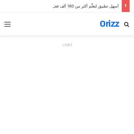
أسهل تطبيق لتعلّم أكثر من 160 ألف فعل بالألمانية
Orizz
بحث عن
الق
إعلانات