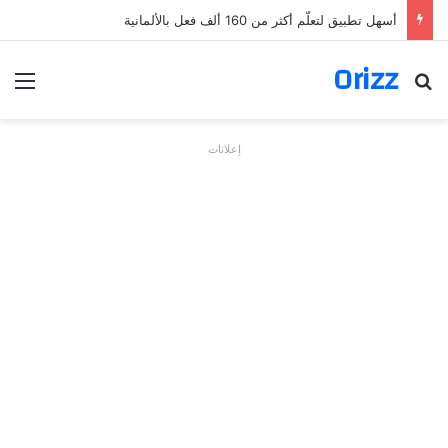
أسهل تطبيق لتعلّم أكثر من 160 ألف فعل بالألمانية
Orizz
بحث عن
الق
إعلانات