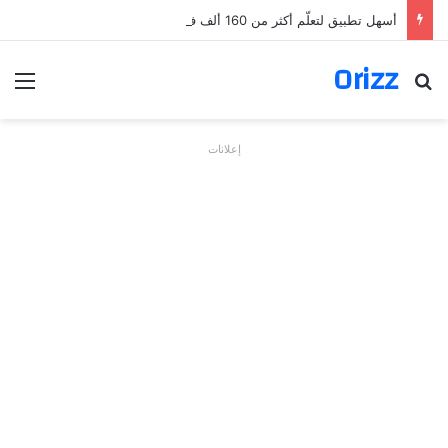
أسهل تطبيق لتعلّم أكثر من 160 ألف فعل بالألمانية
Orizz
بحث عن
الق
إعلانات