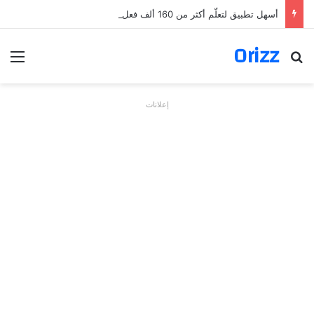
أسهل تطبيق لتعلّم أكثر من 160 ألف فعل بالألمانية
Orizz
بحث عن
الق
إعلانات