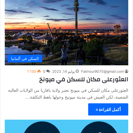
السكن في ألمانيا
Fakhour9070@gmail.com
يوليو 14, 2023
0
1٬150
العثورعلى مكان للسكن في ميونخ
العثورعلى مكان للسكن في ميونخ تعتبر ولاية بافاريا من الولايات العالية
الشعبية، لكن العيش في مدينة ميونيخ وحولها باهظ التكلفة.…
أكمل القراءة »