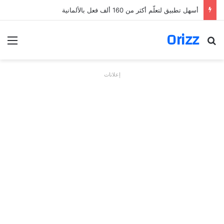
أسهل تطبيق لتعلّم أكثر من 160 ألف فعل بالألمانية
Orizz
بحث عن
الق
إعلانات